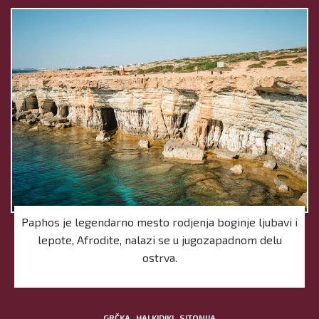
Paphos je legendarno mesto rodjenja boginje ljubavi i
lepote, Afrodite, nalazi se u jugozapadnom delu
ostrva.
,
,
GRČKA
HALKIDIKI
SITONIJA