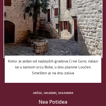
Kotor je jedan od najlepših gradova Crne Gore, nalazi
se u samom srcu Boke, u dnu planine Lovćen.
Smešten je na dnu zaliva
,
,
GRČKA
HALKIDIKI
KASANDRA
Nea Potidea