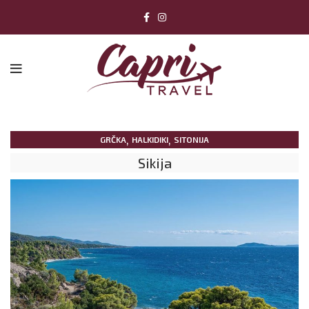
,
,
GRČKA
HALKIDIKI
SITONIJA
Sikija