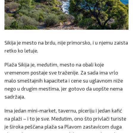
Sikija je mesto na brdu, nije primorsko, i u njemu zaista
retko ko letuje.
Plaža Sikija je, međutim, mesto na obali koje
vremenom postaje sve traženije. Za sada ima vrlo
malo smeštajnih kapaciteta i cene su uglavnom niže
nego u drugim mestima, jer gotovo da uopšte nema
sadržaja.
Ima jedan mini-market, tavernu, piceriju i jedan kafić
na plaži – i to je sve. Međutim, ono što privlači turiste
je široka peščana plaža sa Plavom zastavicom duga