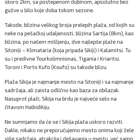
skoro 2km, sa postepenom dubinom, apsolutno bez
gužve u bilo koje doba tokom sezone.
Takođe, blizina velikog broja prelepih plaža, od kojih su
neke na pešačkoj udaljenosti, blizina Sartija (8km), kao
blizina, po našem mišljenju, dve najlepše plaže na
Sitoniji – Klimataria (koja pripada Sikiji) i Kalamitsi. Tu
su i predivne Tourkolimnionas, Tigania i Kriaritsi.
Toroni i Porto Kufo (Koufo) su takode blizu.
Plaža Sikija je najmanje mesto na Sitoniji i sa najmanje
sadržaja, ali zaista odlično kao baza za obilazak.
Nasuprot plaži, Sikija na brdu je najveće selo na
čitavom Halkidikiju.
Ne sumnjamo da će se i Sikija plaža uskoro razviti.
Dakle, nikako ne preporučujemo mesto onima koji žele
više sadržaja, atrakcija i dešavanja u mestu, već samo