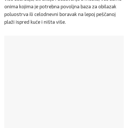
onima kojima je potrebna povoljna baza za obilazak
poluostrva ili celodnevni boravak na lepoj peščanoj
plaži ispred kuće i ništa više.