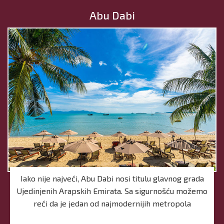
Abu Dabi
Iako nije najveći, Abu Dabi nosi titulu glavnog grada
Ujedinjenih Arapskih Emirata. Sa sigurnošću možemo
reći da je jedan od najmodernijih metropola